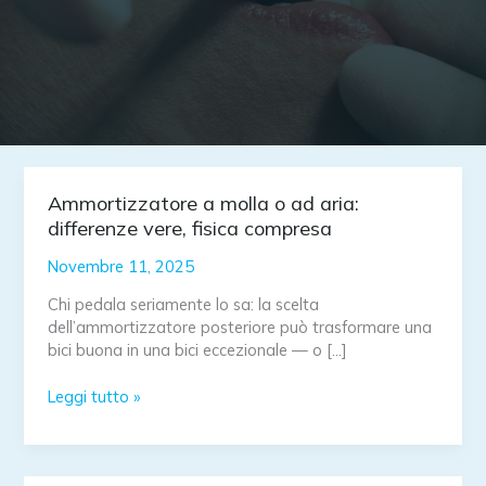
Ammortizzatore a molla o ad aria:
differenze vere, fisica compresa
Novembre 11, 2025
Chi pedala seriamente lo sa: la scelta
dell’ammortizzatore posteriore può trasformare una
bici buona in una bici eccezionale — o […]
Ammortizzatore
Leggi tutto »
a
molla
o