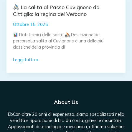
ad
aria:
La salita al Passo Cuvignone da
differenze
Cittiglio: la regina del Verbano
vere,
Ottobre 15, 2025
fisica
compresa
Dati tecnici della salita
Descrizione del
percorsoLa salita al Cuvignone è una delle più
classiche della provincia di
Leggi tutto »
La
salita
al
Passo
Cuvignone
da
About Us
Cittiglio:
la
EbCon oltre 20 anni di esperienza, siamo specializzati nella
regina
vendita e riparazione di bici da corsa, gravel e mountain.
del
Appassionati di tecnologia e meccanica, offriamo soluzioni
Verbano