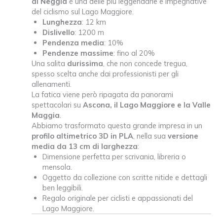
di Neggia
è una delle più leggendarie e impegnative
quantità
del ciclismo sul Lago Maggiore.
Lunghezza
: 12 km
Dislivello
: 1200 m
Pendenza media
: 10%
Pendenze massime
: fino al 20%
Una salita
durissima
, che non concede tregua,
spesso scelta anche dai professionisti per gli
allenamenti.
La fatica viene però ripagata da panorami
spettacolari su
Ascona, il Lago Maggiore e la Valle
Maggia
.
Abbiamo trasformato questa grande impresa in un
profilo altimetrico 3D in PLA
, nella sua
versione
media da 13 cm di larghezza
:
Dimensione perfetta per scrivania, libreria o
mensola.
Oggetto da collezione con scritte nitide e dettagli
ben leggibili.
Regalo originale per ciclisti e appassionati del
Lago Maggiore.