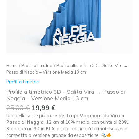
Home
/
Profili altimetrici
/ Profilo altimetrico 3D – Salita Vira →
Passo di Neggia – Versione Media 13 cm
Profili altimetrici
Profilo altimetrico 3D – Salita Vira → Passo di
Neggia – Versione Media 13 cm
Il
Il
25,00
€
19,99
€
prezzo
prezzo
Una delle salite più
dure del Lago Maggiore
: da
Vira a
originale
attuale
Passo di Neggia
, 12 km al 10% medio, con punte al 20%.
era:
è:
Stampata in 3D in
PLA
, disponibile in più formati: souvenir
25,00 €.
19,99 €.
compatto o versione grande da esposizione.