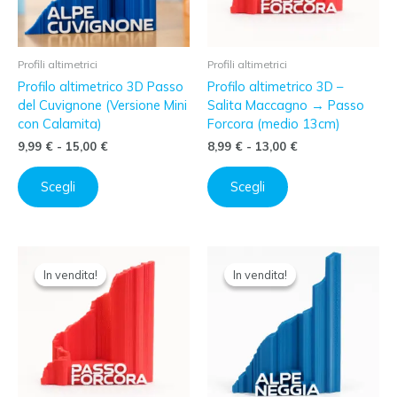
Profili altimetrici
Profili altimetrici
Profilo altimetrico 3D Passo
Profilo altimetrico 3D –
del Cuvignone (Versione Mini
Salita Maccagno → Passo
con Calamita)
Forcora (medio 13cm)
Fascia
Fascia
9,99
€
-
15,00
€
8,99
€
-
13,00
€
di
di
Questo
Questo
prezzo:
prezzo:
Scegli
Scegli
prodotto
prodotto
da
da
ha
ha
9,99 €
8,99 €
a
a
più
più
15,00 €
13,00 €
varianti.
varianti.
Le
Le
In vendita!
In vendita!
In vendita!
In vendita!
opzioni
opzioni
possono
possono
essere
essere
scelte
scelte
nella
nella
pagina
pagina
del
del