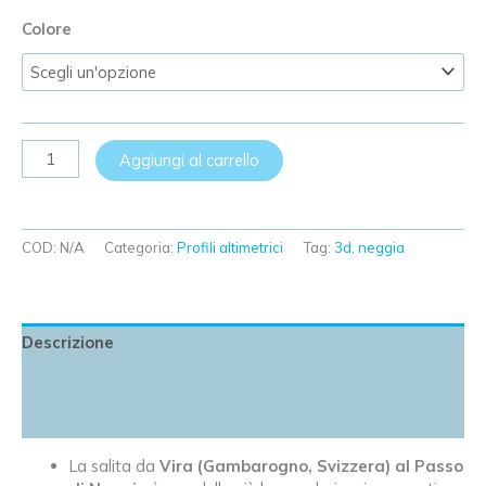
Colore
Profilo
Aggiungi al carrello
altimetrico
3D
–
Salita
COD:
N/A
Categoria:
Profili altimetrici
Tag:
3d
,
neggia
Vira
→
Passo
di
Descrizione
Neggia
–
Informazioni aggiuntive
Versione
Recensioni (0)
Media
13
La salita da
Vira (Gambarogno, Svizzera) al Passo
cm